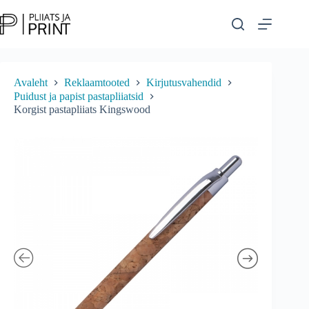
Skip
to
content
Avaleht
Reklaamtooted
Kirjutusvahendid
Puidust ja papist pastapliiatsid
Korgist pastapliiats Kingswood