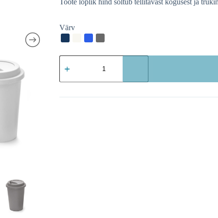
Värv
Joogitops
Tonali
kogus