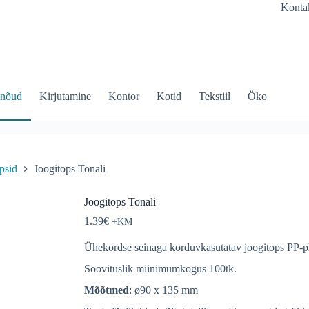
Konta
inõud
Kirjutamine
Kontor
Kotid
Tekstiil
Öko
opsid
Joogitops Tonali
Joogitops Tonali
1.39
€
Ühekordse seinaga korduvkasutatav joogitops PP-p
Soovituslik miinimumkogus 100tk.
Mõõtmed
: ø90 x 135 mm