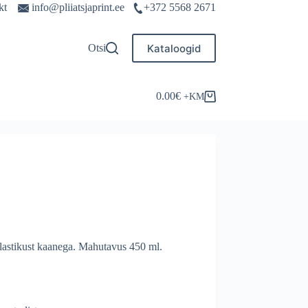
kt
info@pliiatsjaprint.ee
+372 5568 2671
Kataloogid
Otsi
0.00
€
Shopping
cart
lastikust kaanega. Mahutavus 450 ml.