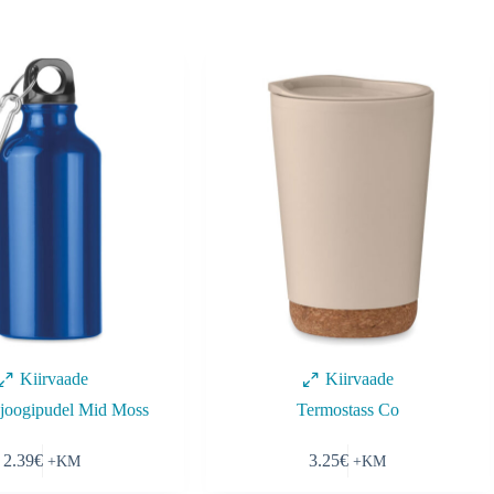
Kiirvaade
Kiirvaade
t joogipudel Mid Moss
Termostass Co
This
2.39
€
3.25
€
product
has