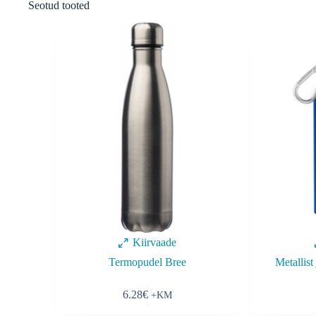
Seotud tooted
Kiirvaade
Termopudel Bree
Metallis
This
6.28
€
product
has