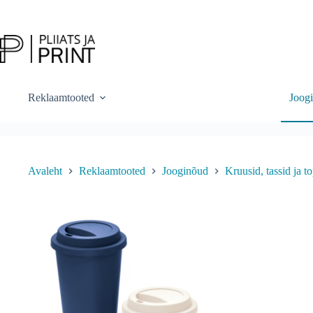
Skip
to
content
Reklaamtooted
Joog
Avaleht
Reklaamtooted
Jooginõud
Kruusid, tassid ja t