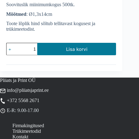
Soovituslik miinimumkogus 500tk.
Mõõtmed
: Ø1,3x14cm
Antibakteriaalne
Lisa korvi
pastapliiats
Rio
Clean
kogus
Pliiats ja Print OÜ
info@pliiatsjaprint.ee
+372 5568 2671
E-R: 9.00-17.00
Firmakingitused
Trükimeetodid
Kontakt