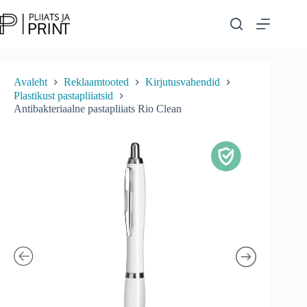
Skip
to
content
Avaleht
Reklaamtooted
Kirjutusvahendid
Plastikust pastapliiatsid
Antibakteriaalne pastapliiats Rio Clean