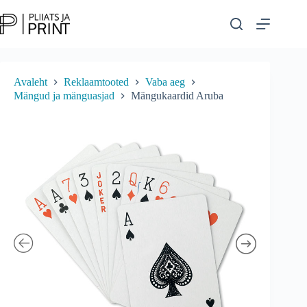
Skip
to
content
Avaleht
Reklaamtooted
Vaba aeg
Mängud ja mänguasjad
Mängukaardid Aruba