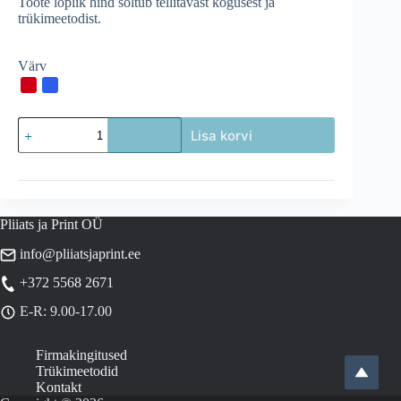
Värv
Mängukaardid
Lisa korvi
Aruba
kogus
Pliiats ja Print OÜ
info@pliiatsjaprint.ee
+372 5568 2671
E-R: 9.00-17.00
Firmakingitused
Trükimeetodid
Kontakt